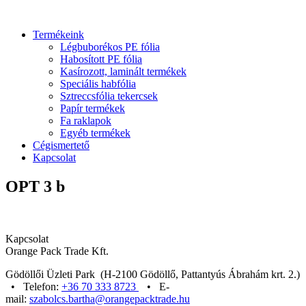
Termékeink
Légbuborékos PE fólia
Habosított PE fólia
Kasírozott, laminált termékek
Speciális habfólia
Sztreccsfólia tekercsek
Papír termékek
Fa raklapok
Egyéb termékek
Cégismertető
Kapcsolat
OPT 3 b
Kapcsolat
Orange Pack Trade Kft.
Gödöllői Üzleti Park (H-2100 Gödöllő, Pattantyús Ábrahám krt. 2.)
• Telefon:
+36 70 333 8723
• E-
mail:
szabolcs.bartha@orangepacktrade.hu