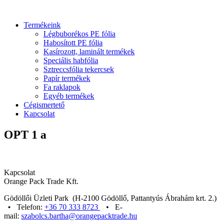
Termékeink
Légbuborékos PE fólia
Habosított PE fólia
Kasírozott, laminált termékek
Speciális habfólia
Sztreccsfólia tekercsek
Papír termékek
Fa raklapok
Egyéb termékek
Cégismertető
Kapcsolat
OPT 1 a
Kapcsolat
Orange Pack Trade Kft.
Gödöllői Üzleti Park (H-2100 Gödöllő, Pattantyús Ábrahám krt. 2.)
• Telefon:
+36 70 333 8723
• E-
mail:
szabolcs.bartha@orangepacktrade.hu